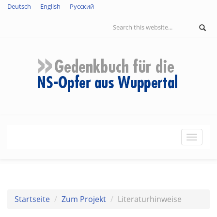
Direkt
Deutsch
English
Русский
zum
Suchformular
S
Inhalt
Naviga
aktivie
Startseite
Zum Projekt
Literaturhinweise