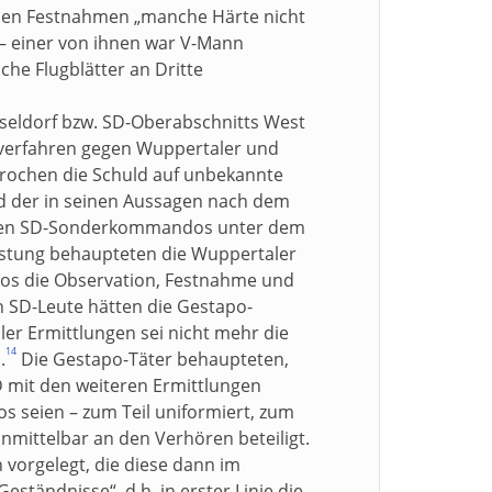
ielen Festnahmen „manche Härte nicht
– einer von ihnen war V-Mann
che Flugblätter an Dritte
sseldorf bzw. SD-Oberabschnitts West
afverfahren gegen Wuppertaler und
rochen die Schuld auf unbekannte
nd der in seinen Aussagen nach dem
obilen SD-Sonderkommandos unter dem
astung behaupteten die Wuppertaler
os die Observation, Festnahme und
SD-Leute hätten die Gestapo-
r Ermittlungen sei nicht mehr die
14
.
Die Gestapo-Täter behaupteten,
 mit den weiteren Ermittlungen
s seien – zum Teil uniformiert, zum
nmittelbar an den Verhören beteiligt.
vorgelegt, die diese dann im
tändnisse“, d.h. in erster Linie die