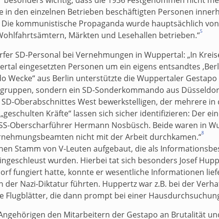
 in den einzelnen Betrieben beschäftigten Personen innerhal
Die kommunistische Propaganda wurde hauptsächlich von 
5
Wohlfahrtsämtern, Märkten und Lesehallen betrieben.“
dorfer SD-Personal bei Vernehmungen in Wuppertal: „In Kre
ppertal eingesetzten Personen um ein eigens entsandtes ‚B
Wecke“ aus Berlin unterstützte die Wuppertaler Gestapo 
sgruppen, sondern ein SD-Sonderkommando aus Düsseldor
s SD-Oberabschnittes West bewerkstelligen, der mehrere in
geschulten Kräfte“ lassen sich sicher identifizieren: Der e
SS-Oberscharführer Hermann Nosbüsch. Beide waren in Wup
8
Vernehmungsbeamten nicht mit der Arbeit durchkamen.“
nen Stamm von V-Leuten aufgebaut, die als Informationsbesc
ngeschleust wurden. Hierbei tat sich besonders Josef Hupp
dorf fungiert hatte, konnte er wesentliche Informationen lie
en der Nazi-Diktatur führten. Huppertz war z.B. bei der Ver
gale Flugblätter, die dann prompt bei einer Hausdurchsuchu
gehörigen den Mitarbeitern der Gestapo an Brutalität und