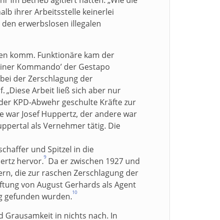
b ihrer Arbeitsstelle keinerlei
den erwerbslosen illegalen
isen komm. Funktionäre kam der
erliner Kommando’ der Gestapo
bei der Zerschlagung der
f.
„Diese Arbeit ließ sich aber nur
 der KPD-Abwehr geschulte Kräfte zur
ine war Josef Huppertz, der andere war
pertal als Vernehmer tätig. Die
haffer und Spitzel in die
9
ertz hervor.
Da er zwischen 1927 und
fern, die zur raschen Zerschlagung der
haftung von August Gerhards als Agent
10
ng gefunden wurden.
 Grausamkeit in nichts nach. In