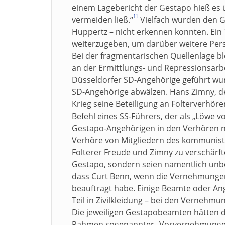
einem Lagebericht der Gestapo hieß es ü
11
vermeiden ließ.“
Vielfach wurden den G
Huppertz – nicht erkennen konnten. Ein T
weiterzugeben, um darüber weitere Per
Bei der fragmentarischen Quellenlage bl
an der Ermittlungs- und Repressionsarb
Düsseldorfer SD-Angehörige geführt wu
SD-Angehörige abwälzen. Hans Zimny, de
Krieg seine Beteiligung an Folterverhö
Befehl eines SS-Führers, der als „Löwe 
Gestapo-Angehörigen in den Verhören 
Verhöre von Mitgliedern des kommunis
Folterer Freude und Zimny zu verschär
Gestapo, sondern seien namentlich unb
dass Curt Benn, wenn die Vernehmungen 
beauftragt habe. Einige Beamte oder An
Teil in Zivilkleidung – bei den Vernehm
Die jeweiligen Gestapobeamten hätten d
Rahmen sogenannter „Vorvernehmungen“ hä