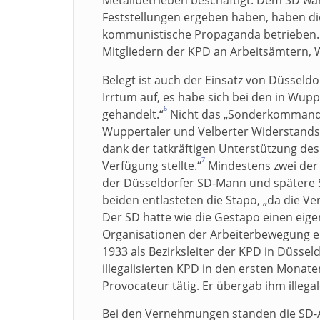
Feststellungen ergeben haben, haben die
kommunistische Propaganda betrieben. 
Mitgliedern der KPD an Arbeitsämtern, 
Belegt ist auch der Einsatz von Düssel
Irrtum auf, es habe sich bei den in Wu
6
gehandelt.“
Nicht das „Sonderkommando 
Wuppertaler und Velberter Widerstand
dank der tatkräftigen Unterstützung de
7
Verfügung stellte.“
Mindestens zwei der „
der Düsseldorfer SD-Mann und spätere 
beiden entlasteten die Stapo, „da die 
Der SD hatte wie die Gestapo einen eige
Organisationen der Arbeiterbewegung ei
1933 als Bezirksleiter der KPD in Düssel
illegalisierten KPD in den ersten Monat
Provocateur tätig. Er übergab ihm ille
Bei den Vernehmungen standen die SD-An