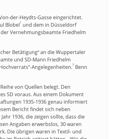
 Von-der-Heydts-Gasse eingerichtet.
1
ul Blobel
und dem in Düsseldorf
 der Vernehmungsbeamte Friedhelm
icher Betätigung
an die Wuppertaler
“
-Beamte und SD-Mann Friedhelm
3
„Hochverrats“-Angelegenheiten.
Benn
 Reihe von Quellen belegt. Den
 des SD voraus. Aus einem Dokument
haftungen 1935-1936 genau informiert
esem Bericht findet sich neben
hr 1936, die zeigen sollte, dass die
esen Angaben erwerbslos, 30 waren
k. Die übrigen waren in Textil- und
 im Betrieb agitiert hätten. „Wie die