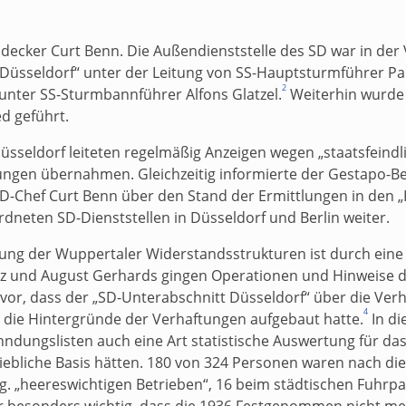
decker Curt Benn. Die Außendienststelle des SD war in der
Düsseldorf“ unter der Leitung von SS-Hauptsturmführer Pa
2
unter SS-Sturmbannführer Alfons Glatzel.
Weiterhin wurde
ed geführt.
üsseldorf leiteten regelmäßig Anzeigen wegen „staatsfeindl
tlungen übernahmen. Gleichzeitig informierte der Gestapo
D-Chef Curt Benn über den Stand der Ermittlungen in den 
dneten SD-Dienststellen in Düsseldorf und Berlin weiter.
gung der Wuppertaler Widerstandsstrukturen ist durch eine
Salz und August Gerhards gingen Operationen und Hinweise
or, dass der „SD-Unterabschnitt Düsseldorf“ über die Ver
4
 die Hintergründe der Verhaftungen aufgebaut hatte.
In di
ungslisten auch eine Art statistische Auswertung für das Ja
ebliche Basis hätten. 180 von 324 Personen waren nach di
g. „heereswichtigen Betrieben“, 16 beim städtischen Fuhrpar
 besonders wichtig, dass die 1936 Festgenommen nicht mehr