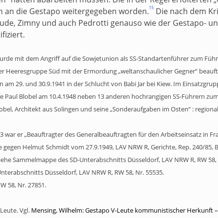
15
n an die Gestapo weitergegeben worden.
Die nach dem Kr
reude, Zimny und auch Pedrotti genauso wie der Gestapo- 
fiziert.
, wurde mit dem Angriff auf die Sowjetunion als SS-Standartenführer zum F
er Heeresgruppe Süd mit der Ermordung „weltanschaulicher Gegner“ beauftr
en am 29. und 30.9.1941 in der Schlucht von Babi Jar bei Kiew. Im Einsatzgru
 Paul Blobel am 10.4.1948 neben 13 anderen hochrangigen SS-Führern zum T
lobel, Architekt aus Solingen und seine „Sonderaufgaben im Osten“ : regiona
43 war er „Beauftragter des Generalbeauftragten für den Arbeitseinsatz in Fr
he gegen Helmut Schmidt vom 27.9.1949, LAV NRW R, Gerichte, Rep. 240/85, Bl
Siehe
Sammelmappe des SD-Unterabschnitts Düsseldorf, LAV NRW R, RW 58, 
terabschnitts Düsseldorf, LAV NRW R, RW 58, Nr. 55535.
RW 58, Nr. 27851.
-Leute. Vgl.
Mensing, Wilhelm: Gestapo V-Leute kommunistischer Herkunft
–