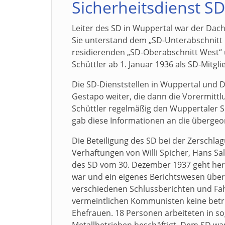
Sicherheitsdienst SD
Leiter des SD in Wuppertal war der Dach
Sie unterstand dem „SD-Unterabschnitt 
residierenden „SD-Oberabschnitt West“ 
Schüttler ab 1. Januar 1936 als SD-Mitgli
Die SD-Dienststellen in Wuppertal und D
Gestapo weiter, die dann die Vorermit
Schüttler regelmäßig den Wuppertaler S
gab diese Informationen an die übergeor
Die Beteiligung des SD bei der Zerschla
Verhaftungen von Willi Spicher, Hans 
des SD vom 30. Dezember 1937 geht herv
war und ein eigenes Berichtswesen über
verschiedenen Schlussberichten und Fahnd
vermeintlichen Kommunisten keine betri
Ehefrauen. 18 Personen arbeiteten in so
Metallbetrieben beschäftigt. Dem SD war