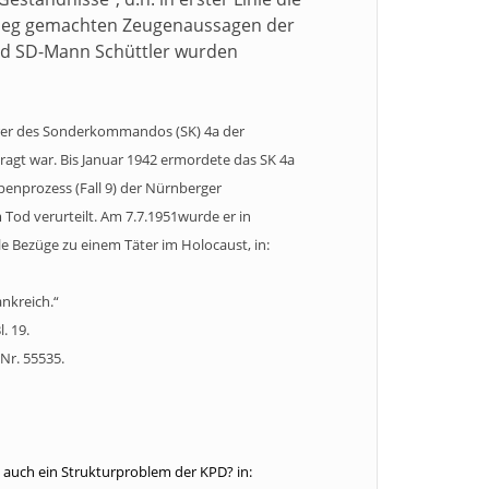
ieg gemachten Zeugenaussagen der
und SD-Mann Schüttler wurden
ührer des Sonderkommandos (SK) 4a der
agt war. Bis Januar 1942 ermordete das SK 4a
ppenprozess (Fall 9) der Nürnberger
od verurteilt. Am 7.7.1951wurde er in
le Bezüge zu einem Täter im Holocaust, in:
ankreich.“
. 19.
Nr. 55535.
auch ein Strukturproblem der KPD? in: