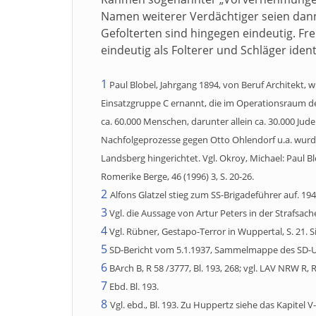
Namen weiterer Verdächtiger seien dan
Gefolterten sind hingegen eindeutig. F
eindeutig als Folterer und Schläger identi
1
Paul Blobel, Jahrgang 1894, von Beruf Architekt
Einsatzgruppe C ernannt, die im Operationsraum d
ca. 60.000 Menschen, darunter allein ca. 30.000 Jud
Nachfolgeprozesse gegen Otto Ohlendorf u.a. wurde
Landsberg hingerichtet. Vgl. Okroy, Michael: Paul B
Romerike Berge, 46 (1996) 3, S. 20-26.
2
Alfons Glatzel stieg zum SS-Brigadeführer auf. 19
3
Vgl. die Aussage von Artur Peters in der Strafsac
4
Vgl.
Rübner, Gestapo-Terror in Wuppertal, S. 21. 
5
SD-Bericht vom 5.1.1937, Sammelmappe des SD-Un
6
BArch B, R 58 /3777, Bl. 193, 268; vgl. LAV NRW R, 
7
Ebd. Bl. 193.
8
Vgl. ebd., Bl. 193. Zu Huppertz siehe das Kapitel V