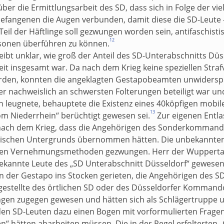
ber die Ermittlungsarbeit des SD, dass sich in Folge der v
efangenen die Augen verbunden, damit diese die SD-Leute 
eil der Häftlinge soll gezwungen worden sein, antifaschistis
12
sonen überführen zu können.
eibt unklar, wie groß der Anteil des SD-Unterabschnitts Dü
eit insgesamt war. Da nach dem Krieg keine speziellen Str
rden, konnten die angeklagten Gestapobeamten unwidersp
r nachweislich an schwersten Folterungen beteiligt war u
ren leugnete, behauptete die Existenz eines 40köpfigen m
13
vom Niederrhein“ berüchtigt gewesen sei.
Zur eigenen Entl
nach dem Krieg, dass die Angehörigen des Sonderkommand
tischen Untergrunds übernommen hätten. Die unbekannten 
ften Vernehmungsmethoden gezwungen. Herr der Wuppertale
ekannte Leute des „SD Unterabschnitt Düsseldorf“ gewesen
der Gestapo ins Stocken gerieten, die Angehörigen des SD
gestellte des örtlichen SD oder des Düsseldorfer Kommando
ungen zugegen gewesen und hätten sich als Schlägertruppe u
en SD-Leuten dazu einen Bogen mit vorformulierten Fragen 
tten abarbeiten müssen. Die in der Regel erfolterten „Ges